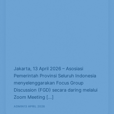
Asosiasi Pemerintah Provinsi
Seluruh Indonesia
menyelenggarakan Focus Group
Discussion (FGD) secara daring
melalui Zoom Meeting dengan
tema “Optimalisasi Belanja Daerah
pada APBD dalam Rangka
Meningkatkan Pertumbuhan
Ekonomi”
Jakarta, 13 April 2026 – Asosiasi
Pemerintah Provinsi Seluruh Indonesia
menyelenggarakan Focus Group
Discussion (FGD) secara daring melalui
Zoom Meeting […]
ADMIN
13 APRIL 2026