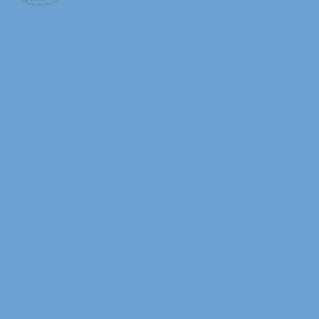
Asosiasi Pemerintah Provinsi Seluruh Indoneisa (APPSI)
merupakan organisasi yang menghimpun seluruh pemerintah
provinsi di Indonesia untuk mendorong sinergi kebijakan,
berbagi praktik terbaik, dan memperkuat peran daerah
dalam pembangunan nasional.
Ikuti kami di:
Sekretariat
Asosiasi Pemerintah Provinsi Seluruh Indonesia
Gedung Nyi Ageng Serang Lt. 4,
Jl. HR. Rasuna Said Kav. 22 C
Jakarta Selatan, Indonesia 12940
Telp. 021- 2168 4200
Fax. 021- 2598 4843, 2598 4316
email : info[at]appsi.or.id