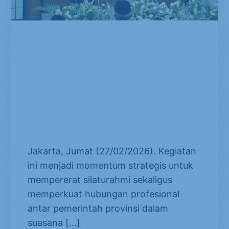
Asosiasi Pemerintah Provinsi
Seluruh Indonesia (APPSI)
menyelenggarakan kegiatan Buka
Puasa Bersama yang dihadiri para
gubernur dan jajaran pengurus
APPSI di Gedung T Tower Bank
BJB.
Jakarta, Jumat (27/02/2026). Kegiatan
ini menjadi momentum strategis untuk
mempererat silaturahmi sekaligus
memperkuat hubungan profesional
antar pemerintah provinsi dalam
suasana […]