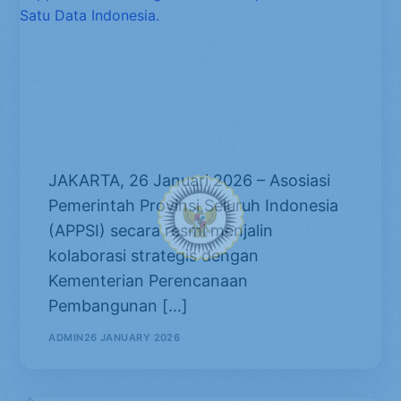
Perkuat Sinergi Pusat-Daerah,
APPSI dan Bappenas
Tandatangani Nota Kesepahaman
Terkait Satu Data Indonesia.
​JAKARTA, 26 Januari 2026 – Asosiasi
Pemerintah Provinsi Seluruh Indonesia
(APPSI) secara resmi menjalin
kolaborasi strategis dengan
Kementerian Perencanaan
Pembangunan […]
ADMIN
26 JANUARY 2026