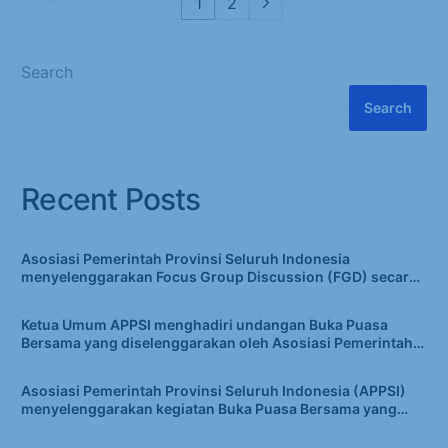
1
2
Search
Search
Recent Posts
Asosiasi Pemerintah Provinsi Seluruh Indonesia
menyelenggarakan Focus Group Discussion (FGD) secara
daring melalui Zoom Meeting dengan tema “Optimalisasi
Belanja Daerah pada APBD dalam Rangka Meningkatkan
Ketua Umum APPSI menghadiri undangan Buka Puasa
Pertumbuhan Ekonomi”
Bersama yang diselenggarakan oleh Asosiasi Pemerintah
Kabupaten Seluruh Indonesia (APKASI)
Asosiasi Pemerintah Provinsi Seluruh Indonesia (APPSI)
menyelenggarakan kegiatan Buka Puasa Bersama yang
dihadiri para gubernur dan jajaran pengurus APPSI di
Gedung T Tower Bank BJB.