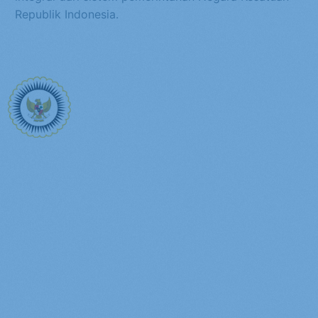
Republik Indonesia.
Asosiasi Pemerintah Provinsi Seluruh Indoneisa (APPSI)
merupakan organisasi yang menghimpun seluruh pemerintah
provinsi di Indonesia untuk mendorong sinergi kebijakan,
berbagi praktik terbaik, dan memperkuat peran daerah
dalam pembangunan nasional.
Ikuti kami di:
Sekretariat
Asosiasi Pemerintah Provinsi Seluruh Indonesia
Gedung Nyi Ageng Serang Lt. 4,